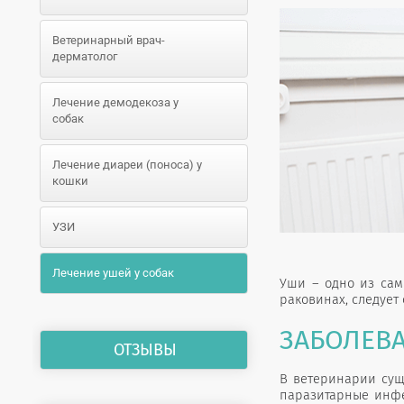
Ветеринарный врач-
дерматолог
Лечение демодекоза у
собак
Лечение диареи (поноса) у
кошки
УЗИ
Лечение ушей у собак
Уши – одно из сам
раковинах, следует
ЗАБОЛЕВ
ОТЗЫВЫ
В ветеринарии суще
паразитарные инфек