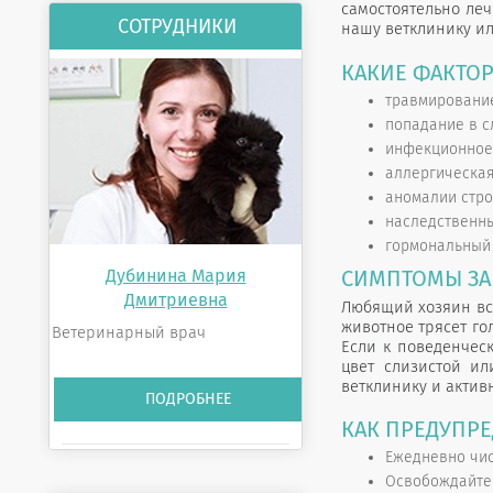
самостоятельно леч
СОТРУДНИКИ
нашу ветклинику ил
КАКИЕ ФАКТОР
травмирование
попадание в с
инфекционное 
аллергическая
аномалии стро
наследственн
гормональный 
СИМПТОМЫ ЗА
Дубинина Мария
Дмитриевна
Любящий хозяин все
животное трясет гол
Ветеринарный врач
Если к поведенчес
цвет слизистой ил
ветклинику и актив
ПОДРОБНЕЕ
КАК ПРЕДУПР
Ежедневно чис
Освобождайте 