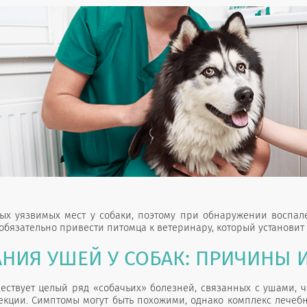
ых уязвимых мест у собаки, поэтому при обнаружении воспал
 обязательно привести питомца к ветеринару, который установи
АНИЯ УШЕЙ У СОБАК: ПРИЧИНЫ
ствует целый ряд «собачьих» болезней, связанных с ушами, ча
ции. Симптомы могут быть похожими, однако комплекс лечебных