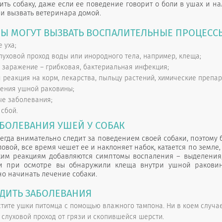
ить собаку, даже если ее поведение говорит о боли в ушах и н
и вызвать ветеринара домой.
Ы МОГУТ ВЫЗВАТЬ ВОСПАЛИТЕЛЬНЫЕ ПРОЦЕССЫ
 уха;
луховой проход воды или инородного тела, например, клеща;
заражение – грибковая, бактериальная инфекция;
 реакция на корм, лекарства, пыльцу растений, химические препар
ения ушной раковины;
ые заболевания;
сбой.
БОЛЕВАНИЯ УШЕЙ У СОБАК
гда внимательно следит за поведением своей собаки, поэтому 
овой, все время чешет ее и наклоняет набок, катается по земле,
ким реакциям добавляются симптомы воспаления – выделения, 
и при осмотре вы обнаружили клеща внутри ушной раковины
но начинать лечение собаки.
ЕДИТЬ ЗАБОЛЕВАНИЯ
тите ушки питомца с помощью влажного тампона. Ни в коем случа
слуховой проход от грязи и скопившейся шерсти.